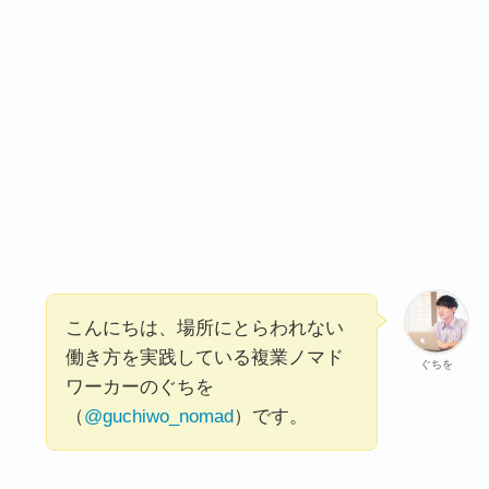
こんにちは、場所にとらわれない
働き方を実践している複業ノマド
ぐちを
ワーカーのぐちを
（
@guchiwo_nomad
）です。