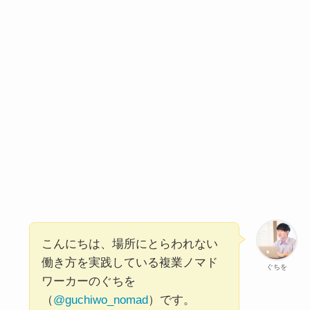
こんにちは、場所にとらわれない
働き方を実践している複業ノマド
ぐちを
ワーカーのぐちを
（
@guchiwo_nomad
）です。