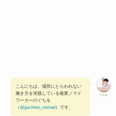
こんにちは、場所にとらわれない
働き方を実践している複業ノマド
ぐちを
ワーカーのぐちを
（
@guchiwo_nomad
）です。