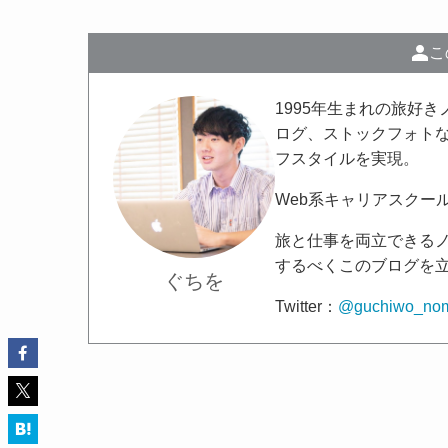
こ
1995年生まれの旅好
ログ、ストックフォトな
フスタイルを実現。
Web系キャリアスクー
旅と仕事を両立できる
するべくこのブログを
ぐちを
Twitter：
@guchiwo_no