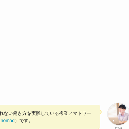
れない働き方を実践している複業ノマドワー
_nomad
）です。
ぐちを