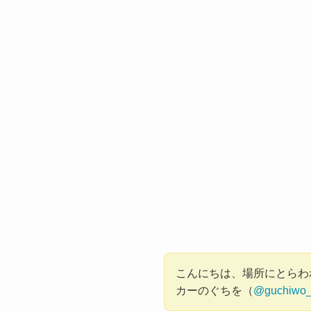
こんにちは、場所にとらわ
カーのぐちを（
@guchiwo